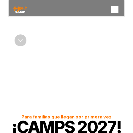
Products
Kuita Camp
Los Llanos
Aluna Camp
La Guajira
Yubarka Camp
Pacífico
Kiribatí Camp
Isla  Fuerte
Yakaró Camp
Bocas del Toro
Universo Kajuyalí
Para familias que llegan por primera vez
¡CAMPS 2027!
Contacto