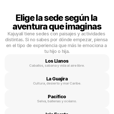
Elige la sede según la 
aventura que imaginas
Kajuyalí tiene sedes con paisajes y actividades 
distintas. Si no sabes por dónde empezar, piensa 
en el tipo de experiencia que más le emociona a 
tu hijo o hija.
Los Llanos
Caballos, sabana y vida al aire libre.
La Guajira
Cultura, desierto y mar Caribe.
Pacífico
Selva, ballenas y océano.